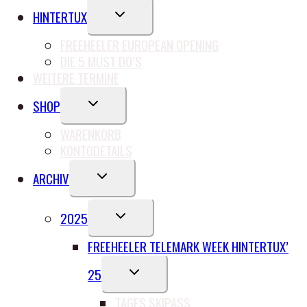
UNTERMENÜ
HINTERTUX
UMSCHALTEN
FREEHEELER EUROPEAN OPENING
DIE 5 MUST DO’S
WEITERE TERMINE
UNTERMENÜ
SHOP
UMSCHALTEN
WARENKORB
KONTODETAILS
UNTERMENÜ
ARCHIV
UMSCHALTEN
UNTERMENÜ
2025
UMSCHALTEN
FREEHEELER TELEMARK WEEK HINTERTUX’
UNTERMENÜ
25
UMSCHALTEN
TAGES SKIPASS