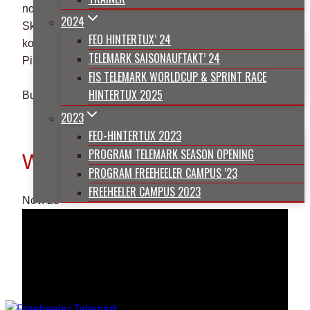
nordwestlichen Teil der Slowakei, wo er klettern,
2024
Skifahren und MTB fahren kann. Am meisten
FEO HINTERTUX’ 24
konzentriert er sich auf das Skifahren abseits der
TELEMARK SAISONAUFTAKT’ 24
Pisten und in den Bergen weltweit.
FIS TELEMARK WORLDCUP & SPRINT RACE
HINTERTUX 2025
Buche Deinen Workshop mit Peter
2023
Telemarken abseits der Piste
FEO-HINTERTUX 2023
PROGRAM TELEMARK SEASON OPENING
WEITERE WORKSHOP
PROGRAM FREEHEELER CAMPUS ’23
FREEHEELER CAMPUS 2023
Nov.
23