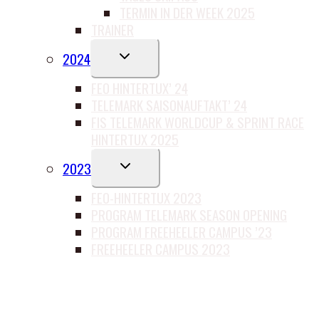
TERMIN IN DER WEEK 2025
TRAINER
UNTERMENÜ
2024
UMSCHALTEN
FEO HINTERTUX’ 24
TELEMARK SAISONAUFTAKT’ 24
FIS TELEMARK WORLDCUP & SPRINT RACE
HINTERTUX 2025
UNTERMENÜ
2023
UMSCHALTEN
FEO-HINTERTUX 2023
PROGRAM TELEMARK SEASON OPENING
PROGRAM FREEHEELER CAMPUS ’23
FREEHEELER CAMPUS 2023