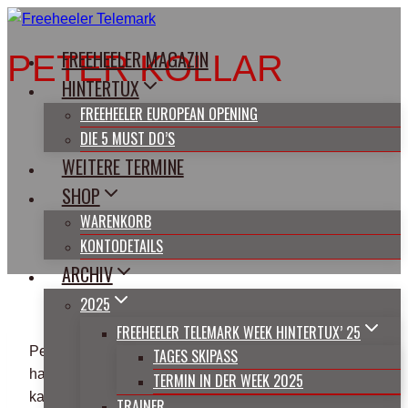
Zum
Inhalt
FREEHEELER MAGAZIN
PETER KOLLAR
springen
HINTERTUX
FREEHEELER EUROPEAN OPENING
DIE 5 MUST DO’S
WEITERE TERMINE
SHOP
WARENKORB
KONTODETAILS
ARCHIV
2025
FREEHEELER TELEMARK WEEK HINTERTUX’ 25
Peter Kollar ist Bergsteiger, Kletterer, Biker und
TAGES SKIPASS
hauptsächlich Telemarker. Er fährt Ski seit er laufen
TERMIN IN DER WEEK 2025
kann und Telemark seit 1998/99. Er lebt im
TRAINER