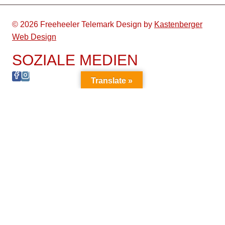
© 2026 Freeheeler Telemark Design by
Kastenberger
Web Design
SOZIALE MEDIEN
Translate »
FREEHEELER MAGAZIN
UNTERMENÜ
HINTERTUX
UMSCHALTEN
FREEHEELER EUROPEAN OPENING
DIE 5 MUST DO’S
WEITERE TERMINE
UNTERMENÜ
SHOP
UMSCHALTEN
WARENKORB
KONTODETAILS