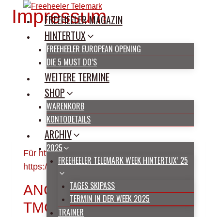
Zum
Impressum
FREEHEELER MAGAZIN
Inhalt
springen
HINTERTUX
FREEHEELER EUROPEAN OPENING
DIE 5 MUST DO’S
WEITERE TERMINE
SHOP
WARENKORB
KONTODETAILS
ARCHIV
2025
Für https://www.freeheeler.eu und
FREEHEELER TELEMARK WEEK HINTERTUX’ 25
https://www.freeheeler-campus.com
TAGES SKIPASS
ANGABEN GEMÄSS § 5 T
TERMIN IN DER WEEK 2025
MG
TRAINER