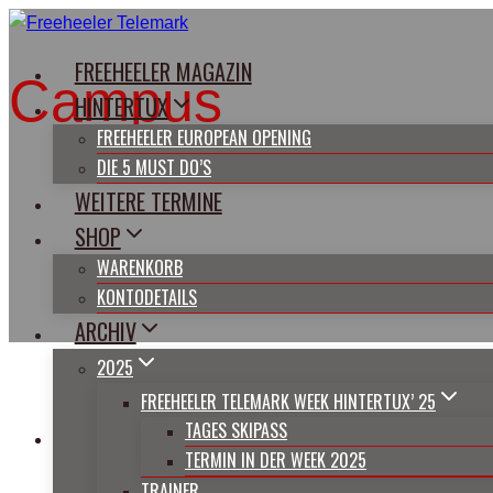
Zum
Inhalt
FREEHEELER MAGAZIN
springen
Campus
HINTERTUX
FREEHEELER EUROPEAN OPENING
DIE 5 MUST DO’S
WEITERE TERMINE
SHOP
WARENKORB
KONTODETAILS
ARCHIV
2025
FREEHEELER TELEMARK WEEK HINTERTUX’ 25
TAGES SKIPASS
PROGRAM FREEHEELER CAM
TERMIN IN DER WEEK 2025
TRAINER
PROGRAM