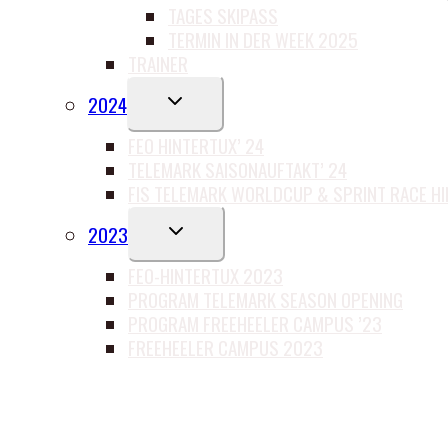
TAGES SKIPASS
TERMIN IN DER WEEK 2025
TRAINER
UNTERMENÜ
2024
UMSCHALTEN
FEO HINTERTUX’ 24
TELEMARK SAISONAUFTAKT’ 24
FIS TELEMARK WORLDCUP & SPRINT RACE H
UNTERMENÜ
2023
UMSCHALTEN
FEO-HINTERTUX 2023
PROGRAM TELEMARK SEASON OPENING
PROGRAM FREEHEELER CAMPUS ’23
FREEHEELER CAMPUS 2023