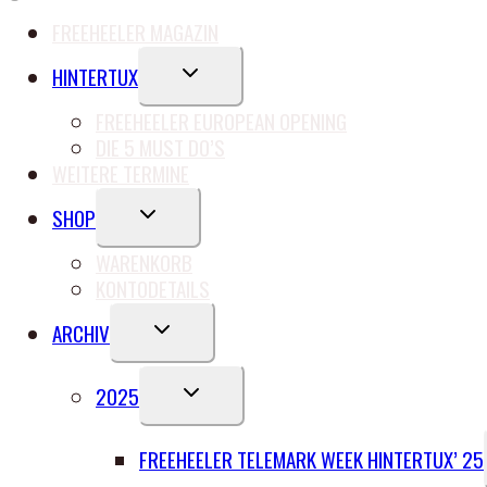
FREEHEELER MAGAZIN
UNTERMENÜ
HINTERTUX
UMSCHALTEN
FREEHEELER EUROPEAN OPENING
DIE 5 MUST DO’S
WEITERE TERMINE
UNTERMENÜ
SHOP
UMSCHALTEN
WARENKORB
KONTODETAILS
UNTERMENÜ
ARCHIV
UMSCHALTEN
UNTERMENÜ
2025
UMSCHALTEN
FREEHEELER TELEMARK WEEK HINTERTUX’ 25