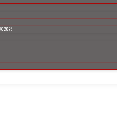
UX 2025
h 2022 vom 27.11. bis 30.11.2023 an vier vollen Tagen am Hi