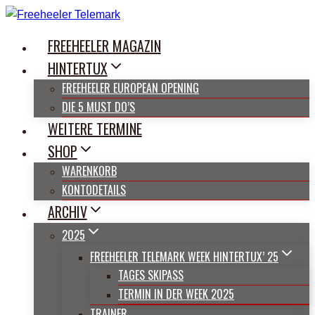
Zum
Inhalt
FREEHEELER MAGAZIN
springen
HINTERTUX
FREEHEELER EUROPEAN OPENING
DIE 5 MUST DO’S
WEITERE TERMINE
SHOP
WARENKORB
KONTODETAILS
ARCHIV
2025
FREEHEELER TELEMARK WEEK HINTERTUX’ 25
TAGES SKIPASS
TERMIN IN DER WEEK 2025
TRAINER