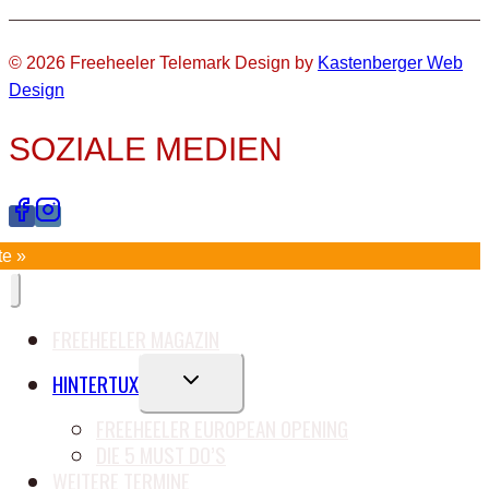
© 2026 Freeheeler Telemark Design by
Kastenberger Web
Design
SOZIALE MEDIEN
te »
FREEHEELER MAGAZIN
UNTERMENÜ
HINTERTUX
UMSCHALTEN
FREEHEELER EUROPEAN OPENING
DIE 5 MUST DO’S
WEITERE TERMINE