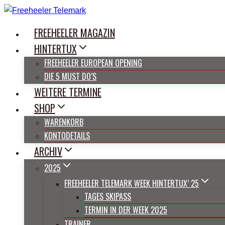
Zum
Inhalt
FREEHEELER MAGAZIN
springen
HINTERTUX
FREEHEELER EUROPEAN OPENING
DIE 5 MUST DO’S
WEITERE TERMINE
SHOP
WARENKORB
KONTODETAILS
ARCHIV
2025
FREEHEELER TELEMARK WEEK HINTERTUX’ 25
TAGES SKIPASS
TERMIN IN DER WEEK 2025
TRAINER