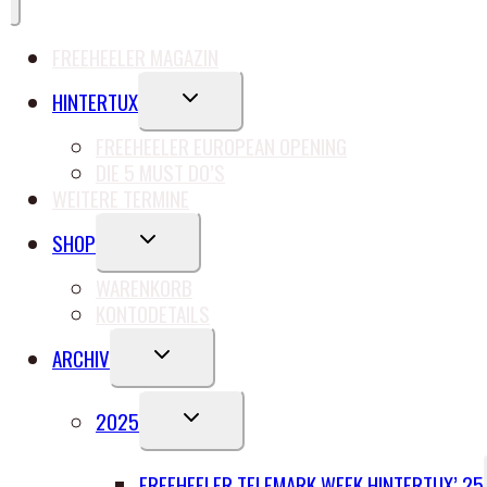
FREEHEELER MAGAZIN
UNTERMENÜ
HINTERTUX
UMSCHALTEN
FREEHEELER EUROPEAN OPENING
DIE 5 MUST DO’S
WEITERE TERMINE
UNTERMENÜ
SHOP
UMSCHALTEN
WARENKORB
KONTODETAILS
UNTERMENÜ
ARCHIV
UMSCHALTEN
UNTERMENÜ
2025
UMSCHALTEN
FREEHEELER TELEMARK WEEK HINTERTUX’ 25