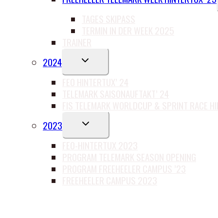
TAGES SKIPASS
TERMIN IN DER WEEK 2025
TRAINER
UNTERMENÜ
2024
UMSCHALTEN
FEO HINTERTUX’ 24
TELEMARK SAISONAUFTAKT’ 24
FIS TELEMARK WORLDCUP & SPRINT RACE H
UNTERMENÜ
2023
UMSCHALTEN
FEO-HINTERTUX 2023
PROGRAM TELEMARK SEASON OPENING
PROGRAM FREEHEELER CAMPUS ’23
FREEHEELER CAMPUS 2023