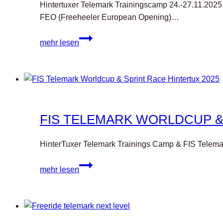
Hintertuxer Telemark Trainingscamp 24.-27.11.2025
FEO (Freeheeler European Opening)…
Programm
mehr lesen
Freeheeler
Telemark
Week
Hintertux’
25
FIS TELEMARK WORLDCUP &
HinterTuxer Telemark Trainings Camp & FIS Telem
FIS
mehr lesen
Telemark
Worldcup
&
Sprint