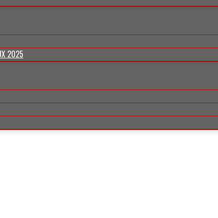
N OPENING
UX 2025
ALM