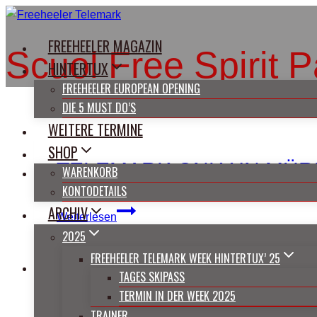
Zum
Inhalt
FREEHEELER MAGAZIN
springen
Scuol Free Spirit 
HINTERTUX
FREEHEELER EUROPEAN OPENING
DIE 5 MUST DO’S
WEITERE TERMINE
SHOP
TELEMARK ONLY IN MÜ
WARENKORB
KONTODETAILS
ARCHIV
Telemark
Weiterlesen
Only
2025
in
FREEHEELER TELEMARK WEEK HINTERTUX’ 25
Mürren/CH
TAGES SKIPASS
TERMIN IN DER WEEK 2025
TRAINER