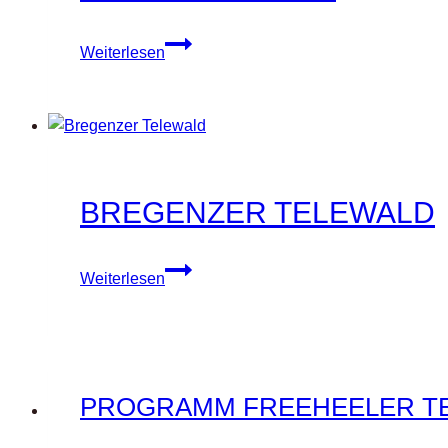
Telemark
Meisterschaft
TELEDAY
Weiterlesen
BELALP
BREGENZER TELEWALD
Bregenzer
Weiterlesen
Telewald
PROGRAMM FREEHEELER TE