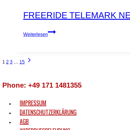
Race
Hintertux
FREERIDE TELEMARK NE
2025
Freeride
Weiterlesen
telemark
next
level
SEITENNAVIGATION
Nächste
1
2
3
…
15
Seite
Phone: +49 171 1481355
IMPRESSUM
DATENSCHUTZERKLÄRUNG
AGB