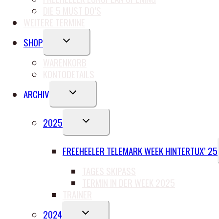
DIE 5 MUST DO’S
WEITERE TERMINE
UNTERMENÜ
SHOP
UMSCHALTEN
WARENKORB
KONTODETAILS
UNTERMENÜ
ARCHIV
UMSCHALTEN
UNTERMENÜ
2025
UMSCHALTEN
FREEHEELER TELEMARK WEEK HINTERTUX’ 25
TAGES SKIPASS
TERMIN IN DER WEEK 2025
TRAINER
UNTERMENÜ
2024