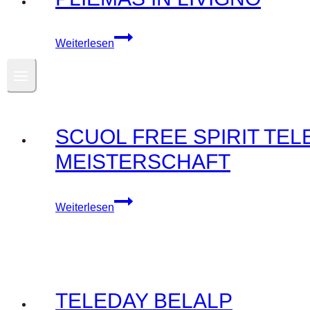
PLIEMAS
Weiterlesen
IN
LIVIGNO
SCUOL FREE SPIRIT TE
MEISTERSCHAFT
SCUOL
Weiterlesen
FREE
SPIRIT
TELEMARK
FESTIVAL
&
TELEDAY BELALP
Schweizer