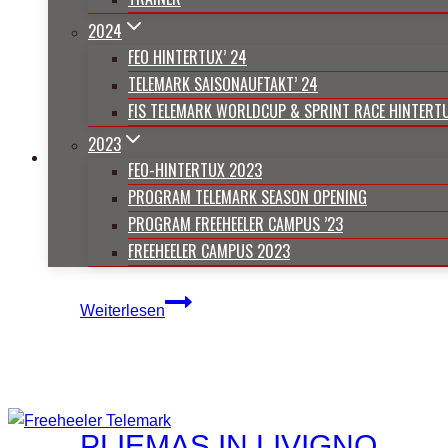
FREEHEELER EUROPEA
2024
FEO HINTERTUX’ 24
FREEHEELER
TELEMARK SAISONAUFTAKT’ 24
Weiterlesen
EUROPEAN
FIS TELEMARK WORLDCUP & SPRINT RACE HINTERT
OPENING
2023
FEO-HINTERTUX 2023
PROGRAM TELEMARK SEASON OPENING
PROGRAM FREEHEELER CAMPUS ’23
TELEDAYS EHRWALDER 
FREEHEELER CAMPUS 2023
TELEDAYS
Weiterlesen
EHRWALDER
ALM
PLIEMAS IN LIVIGNO