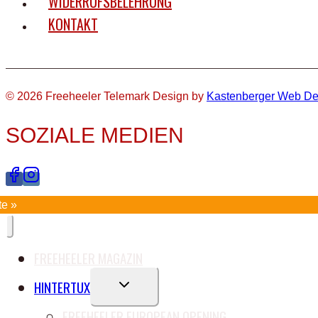
WIDERRUFSBELEHRUNG
KONTAKT
© 2026 Freeheeler Telemark Design by
Kastenberger Web De
SOZIALE MEDIEN
te »
FREEHEELER MAGAZIN
UNTERMENÜ
HINTERTUX
UMSCHALTEN
FREEHEELER EUROPEAN OPENING