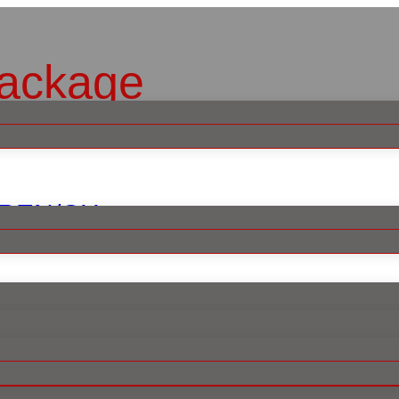
Package
RREN/CH