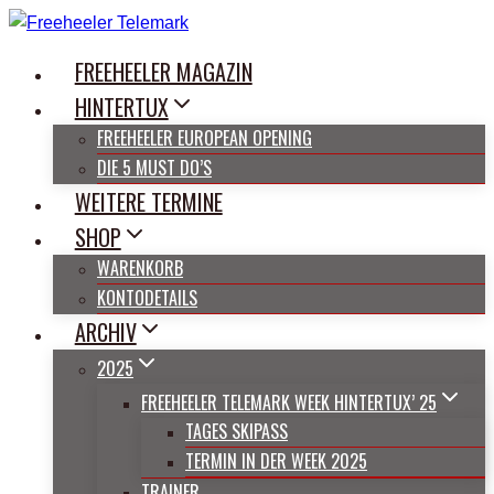
Zum
Inhalt
FREEHEELER MAGAZIN
springen
HINTERTUX
FREEHEELER EUROPEAN OPENING
DIE 5 MUST DO’S
WEITERE TERMINE
SHOP
WARENKORB
KONTODETAILS
ARCHIV
2025
FREEHEELER TELEMARK WEEK HINTERTUX’ 25
TAGES SKIPASS
TERMIN IN DER WEEK 2025
TRAINER